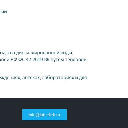
ный
одства дистиллированной воды,
еи РФ ФС 42-2619-89 путем тепловой
дениях, аптеках, лабораториях и для
info@lab-click.ru