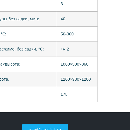
3
ры без садки, мин:
40
°С:
50-300
жиме, без садки, °С:
+/- 2
на×высота:
1000×500×860
сота:
1200×930×1200
178
info@lab-click.ru