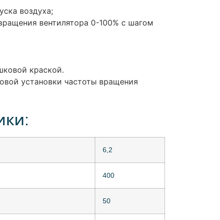
уска воздуха;
вращения вентилятора 0-100% с шагом
шковой краской.
овой установки частоты вращения
ики:
6,2
400
50