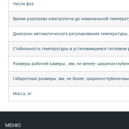
Число фаз:
Время разогрева электропечи до номинальной температу
Диапазон автоматического регулирования температуры, 
Стабильность температуры в установившемся тепловом ре
Размеры рабочей камеры , мм, не менее: ширина×глуби
Габаритные размеры, мм, не более: ширина×глубина×вы
Масса, кг:
МЕНЮ